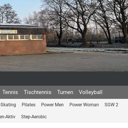
Tennis
Tischtennis
Turnen
Volleyball
e-Skating
Pilates
Power Men
Power Woman
SGW 2
en-Aktiv
Step-Aerobic