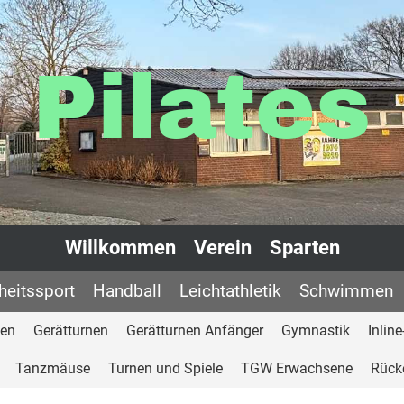
Pilates
Willkommen
Verein
Sparten
eitssport
Handball
Leichtathletik
Schwimmen
nen
Gerätturnen
Gerätturnen Anfänger
Gymnastik
Inlin
Tanzmäuse
Turnen und Spiele
TGW Erwachsene
Rück