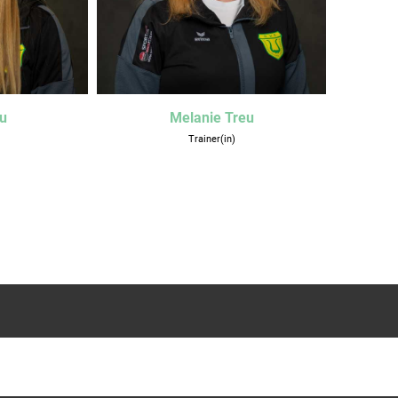
eu
Melanie Treu
Trainer(in)