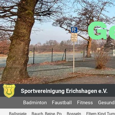
G
Sportvereinigung Erichshagen e.V.
Badminton
Faustball
Fitness
Gesundh
Ballspiele
Bauch, Beine, Po
Bosseln
Eltern Kind Tur