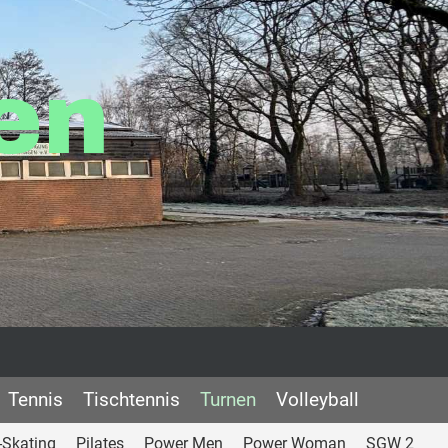
en
Tennis
Tischtennis
Turnen
Volleyball
e-Skating
Pilates
Power Men
Power Woman
SGW 2