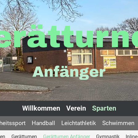
erätturn
Anfänger
Willkommen
Verein
Sparten
eitssport
Handball
Leichtathletik
Schwimmen
nen
Gerätturnen
Gerätturnen Anfänger
Gymnastik
Inlin