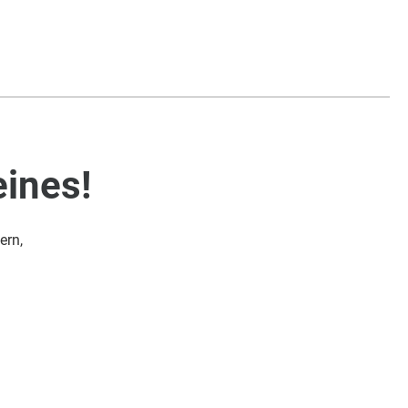
eines!
ern,