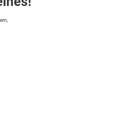
eines!
ern,