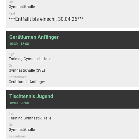
Ort
Gymnastikhalle
Text
***Entfällt bis einschl. 30.04.26***
Gerätturnen Anfänger
16:30 - 18:00
Typ
Training Gymnastik Halle
Ort
Gymnastikhalle (SVE)
Teilnehmer
Gerätturnen Anfänger
Tischtennis Jugend
18:00 - 20:00
Typ
Training Gymnastik Halle
Ort
Gymnastikhalle
Teilnehmer