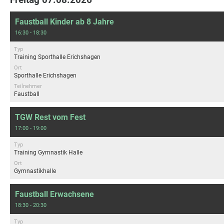
Faustball Kinder ab 8 Jahre
16:30 - 18:30
Typ
Training Sporthalle Erichshagen
Ort
Sporthalle Erichshagen
Teilnehmer
Faustball
TGW Rest vom Fest
17:00 - 19:00
Typ
Training Gymnastik Halle
Ort
Gymnastikhalle
Faustball Erwachsene
18:30 - 20:30
Typ